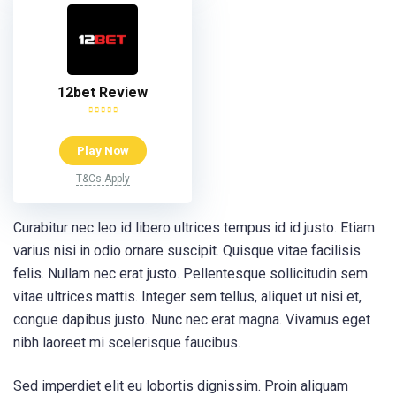
12bet Review
Play Now
T&Cs Apply
Curabitur nec leo id libero ultrices tempus id id justo. Etiam
varius nisi in odio ornare suscipit. Quisque vitae facilisis
felis. Nullam nec erat justo. Pellentesque sollicitudin sem
vitae ultrices mattis. Integer sem tellus, aliquet ut nisi et,
congue dapibus justo. Nunc nec erat magna. Vivamus eget
nibh laoreet mi scelerisque faucibus.
Sed imperdiet elit eu lobortis dignissim. Proin aliquam