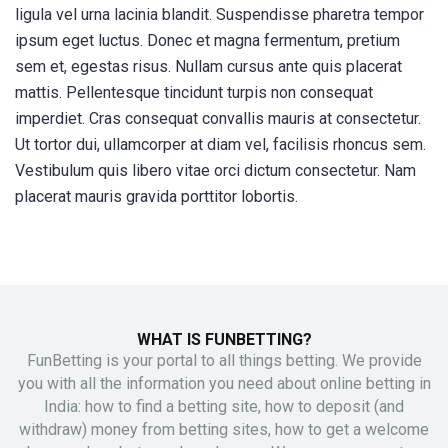
ligula vel urna lacinia blandit. Suspendisse pharetra tempor
ipsum eget luctus. Donec et magna fermentum, pretium
sem et, egestas risus. Nullam cursus ante quis placerat
mattis. Pellentesque tincidunt turpis non consequat
imperdiet. Cras consequat convallis mauris at consectetur.
Ut tortor dui, ullamcorper at diam vel, facilisis rhoncus sem.
Vestibulum quis libero vitae orci dictum consectetur. Nam
placerat mauris gravida porttitor lobortis.
WHAT IS FUNBETTING?
FunBetting is your portal to all things betting. We provide
you with all the information you need about online betting in
India: how to find a betting site, how to deposit (and
withdraw) money from betting sites, how to get a welcome