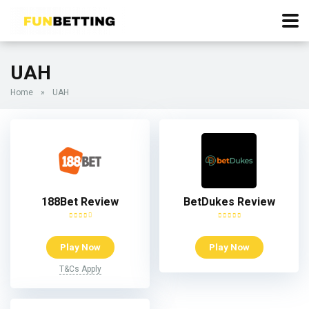
UAH
Home
»
UAH
188Bet Review
BetDukes Review
Play Now
Play Now
T&Cs Apply